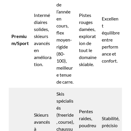
de
l’année
Intermé
Pistes
en
Excellen
diaires
rouges
cours,
t
solides,
damées,
flex
équilibre
Premiu
skieurs
explorat
moyen-
entre
m/Sport
avancés
ion de
rigide
perform
en
tout le
(80-
ance et
améliora
domaine
100),
confort.
tion.
skiable.
meilleur
e tenue
de carre.
Skis
spécialis
és
Pentes
Skieurs
(freeride
raides,
Stabilité,
avancés
, course),
poudreu
précisio
à
chaussu