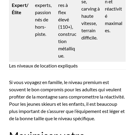
se,
n et
Expert/
experts,
res à
carving à
réactivit
Élite
passion
flex
haute
é
nés de
élevé
vitesse,
maximal
hors-
(110+),
terrain
es.
piste.
construc
difficile.
tion
métalliq
ue.
Les niveaux de location expliqués
Si vous voyagez en famille, le niveau premium est
souvent le bon compromis pour les adultes qui veulent
profiter de la montagne sans compromettre la réactivité.
Pour les jeunes skieurs et les enfants, il est beaucoup
plus important de s’assurer que l’équipement est léger et
de la bonne taille que le niveau spécifique.