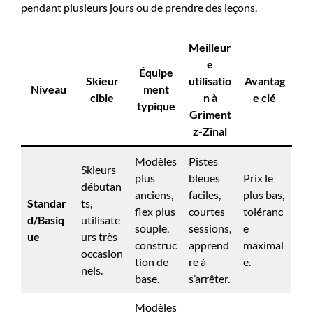
pendant plusieurs jours ou de prendre des leçons.
Meilleur
e
Équipe
Skieur
utilisatio
Avantag
Niveau
ment
cible
n à
e clé
typique
Griment
z-Zinal
Modèles
Pistes
Skieurs
plus
bleues
Prix le
débutan
anciens,
faciles,
plus bas,
Standar
ts,
flex plus
courtes
toléranc
d/Basiq
utilisate
souple,
sessions,
e
ue
urs très
construc
apprend
maximal
occasion
tion de
re à
e.
nels.
base.
s’arrêter.
Modèles