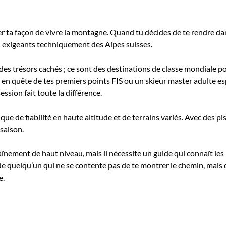
 ta façon de vivre la montagne. Quand tu décides de te rendre da
s exigeants techniquement des Alpes suisses.
es trésors cachés ; ce sont des destinations de classe mondiale po
ur en quête de tes premiers points FIS ou un skieur master adulte 
ession fait toute la différence.
e de fiabilité en haute altitude et de terrains variés. Avec des pis
 saison.
nement de haut niveau, mais il nécessite un guide qui connaît les n
de quelqu’un qui ne se contente pas de te montrer le chemin, mais 
e.