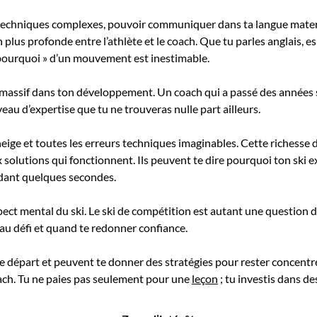
echniques complexes, pouvoir communiquer dans ta langue materne
plus profonde entre l’athlète et le coach. Que tu parles anglais, e
 pourquoi » d’un mouvement est inestimable.
le massif dans ton développement. Un coach qui a passé des années 
veau d’expertise que tu ne trouveras nulle part ailleurs.
 neige et toutes les erreurs techniques imaginables. Cette richesse
 solutions qui fonctionnent. Ils peuvent te dire pourquoi ton ski 
ardant quelques secondes.
’aspect mental du ski. Le ski de compétition est autant une questio
u défi et quand te redonner confiance.
e départ et peuvent te donner des stratégies pour rester concentré
ach. Tu ne paies pas seulement pour une
leçon
; tu investis dans d