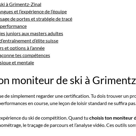
ki à Grimentz-Zinal
angues et l’expérience de l’équipe
age de portes et stratégie de tracé
a performance
des juniors aux masters adultes
’entraînement d’élite suisse
s et options à l’année
 façonne tes compétences
sique et mentale
n moniteur de ski à Grimentz
e de simplement regarder une certification. Tu dois trouver un prof
 performances en course, une leçon de loisir standard ne suffira pas
 expérience du ski de compétition. Quand tu
choisis ton moniteur 
ométrage, le traçage de parcours et l’analyse vidéo. Ces outils so