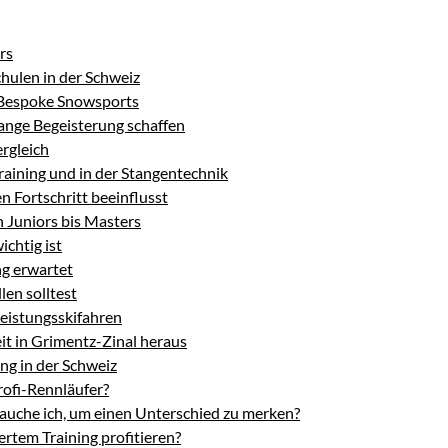
rs
chulen in der Schweiz
 Bespoke Snowsports
ange Begeisterung schaffen
ergleich
aining und in der Stangentechnik
 Fortschritt beeinflusst
n Juniors bis Masters
chtig ist
ng erwartet
len solltest
leistungsskifahren
eit in Grimentz-Zinal heraus
ng in der Schweiz
rofi-Rennläufer?
auche ich, um einen Unterschied zu merken?
rtem Training profitieren?