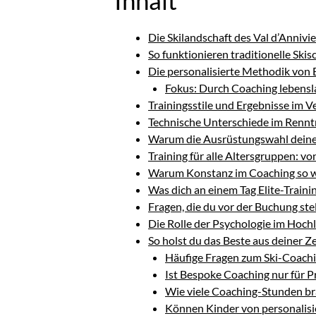
Inhalt
Die Skilandschaft des Val d’Annivie
So funktionieren traditionelle Skis
Die personalisierte Methodik von
Fokus: Durch Coaching lebensl
Trainingsstile und Ergebnisse im V
Technische Unterschiede im Renntr
Warum die Ausrüstungswahl deinen
Training für alle Altersgruppen: vo
Warum Konstanz im Coaching so wi
Was dich an einem Tag Elite-Traini
Fragen, die du vor der Buchung stel
Die Rolle der Psychologie im Hoch
So holst du das Beste aus deiner Z
Häufige Fragen zum Ski-Coachi
Ist Bespoke Coaching nur für P
Wie viele Coaching-Stunden br
Können Kinder von personalisie