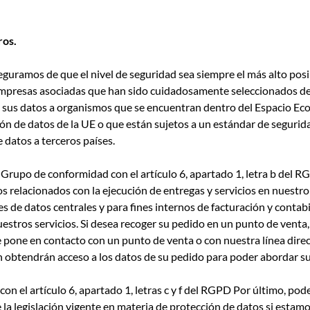
ros.
eguramos de que el nivel de seguridad sea siempre el más alto posib
empresas asociadas que han sido cuidadosamente seleccionados de
 sus datos a organismos que se encuentran dentro del Espacio Eco
cción de datos de la UE o que están sujetos a un estándar de segur
e datos a terceros países.
l Grupo de conformidad con el artículo 6, apartado 1, letra b del
os relacionados con la ejecución de entregas y servicios en nuestro
 de datos centrales y para fines internos de facturación y contab
estros servicios. Si desea recoger su pedido en un punto de venta,
e pone en contacto con un punto de venta o con nuestra línea direc
 obtendrán acceso a los datos de su pedido para poder abordar su
on el artículo 6, apartado 1, letras c y f del RGPD Por último, pod
a legislación vigente en materia de protección de datos si estamo