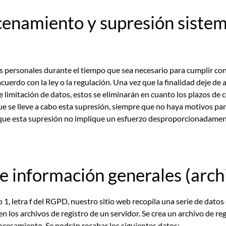
enamiento y supresión sistem
personales durante el tiempo que sea necesario para cumplir con 
uerdo con la ley o la regulación. Una vez que la finalidad deje de 
e limitación de datos, estos se eliminarán en cuanto los plazos de 
ue se lleve a cabo esta supresión, siempre que no haya motivos pa
e que esta supresión no implique un esfuerzo desproporcionadament
e información generales (archi
 1, letra f del RGPD, nuestro sitio web recopila una serie de dato
los archivos de registro de un servidor. Se crea un archivo de re
rocesamiento. Se podrán recabar los siguientes datos: